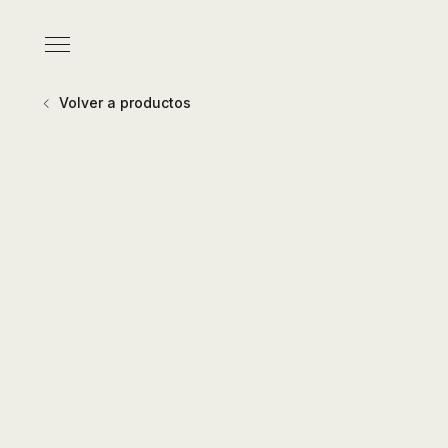
Pasar
al
Menú
contenido
principal
Volver a productos