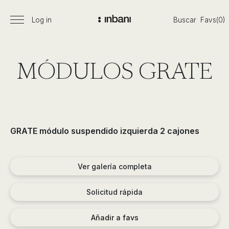
Pasar
al
Log in
Buscar
Favs(0)
Menú
Vanguardia
contenido
principal
en
diseño
de
MÓDULOS GRATE
baños,
siguiendo
las
tendencias,
nuevos
GRATE módulo suspendido izquierda 2 cajones
materiales
y
tecnologías
Ver galería completa
en
muebles,
Solicitud rápida
lavabos,
bañeras,
Añadir a favs
platos