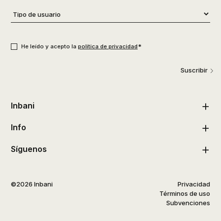
Tipo
de
usuario
*
Consentimiento
*
*
He leído y acepto la
política de privacidad
Suscribir
Inbani
Info
Síguenos
©2026 Inbani
Privacidad
Términos de uso
Subvenciones