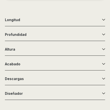
de
ducha,
accesorios…
Longitud
Profundidad
Altura
Acabado
Descargas
Diseñador