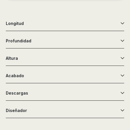
de
ducha,
accesorios…
Longitud
Profundidad
Altura
Acabado
Descargas
Diseñador