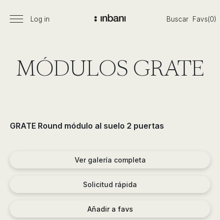
Pasar
al
Log in
Buscar
Favs(0)
Menú
Vanguardia
contenido
principal
en
diseño
de
MÓDULOS GRATE
baños,
siguiendo
las
tendencias,
nuevos
GRATE Round módulo al suelo 2 puertas
materiales
y
tecnologías
Ver galería completa
en
muebles,
Solicitud rápida
lavabos,
bañeras,
Añadir a favs
platos