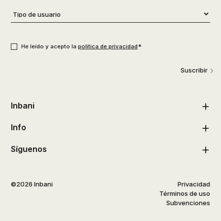
Tipo
de
usuario
*
Consentimiento
*
*
He leído y acepto la
política de privacidad
Suscribir
Inbani
Info
Síguenos
©2026 Inbani
Privacidad
Términos de uso
Subvenciones