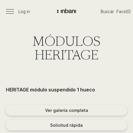
Pasar
al
Log in
Buscar
Favs(0)
Menú
Vanguardia
contenido
principal
en
diseño
de
MÓDULOS
baños,
siguiendo
HERITAGE
las
tendencias,
nuevos
materiales
y
HERITAGE módulo suspendido 1 hueco
tecnologías
en
muebles,
Ver galería completa
lavabos,
bañeras,
Solicitud rápida
platos