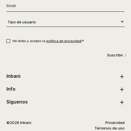
Email
*
Tipo
de
usuario
*
Consentimiento
*
*
He leído y acepto la
política de privacidad
Suscribir
Inbani
Info
Síguenos
©2026 Inbani
Privacidad
Términos de uso