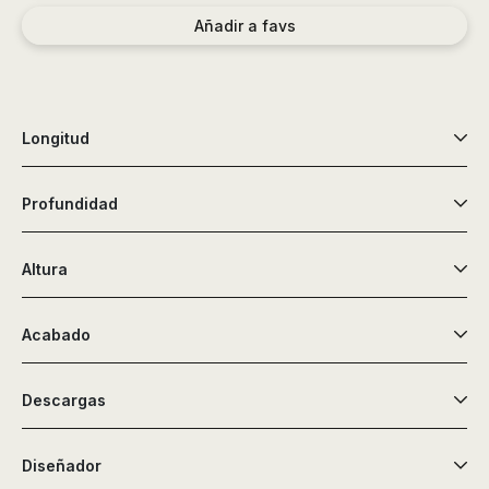
de
Añadir a favs
ducha,
accesorios…
Longitud
Profundidad
Altura
Acabado
Descargas
Diseñador