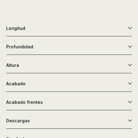
de
ducha,
accesorios…
Longitud
Profundidad
Altura
Acabado
Acabado frentes
Descargas