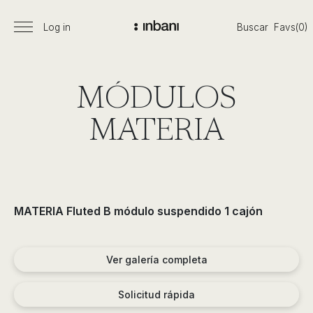
Pasar
al
Log in
Buscar
Favs(0)
Menú
Vanguardia
contenido
principal
en
diseño
de
MÓDULOS
baños,
siguiendo
MATERIA
las
tendencias,
nuevos
materiales
y
MATERIA Fluted B módulo suspendido 1 cajón
tecnologías
en
muebles,
Ver galería completa
lavabos,
bañeras,
Solicitud rápida
platos