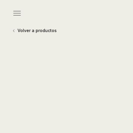
Pasar
al
Menú
contenido
principal
Volver a productos