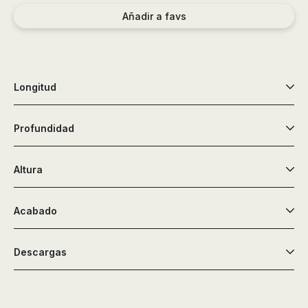
de
Añadir a favs
ducha,
accesorios…
Longitud
Profundidad
Altura
Acabado
Descargas