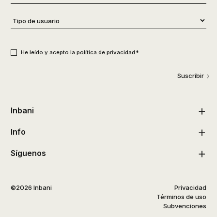
Tipo
de
usuario
*
Consentimiento
*
*
He leído y acepto la
política de privacidad
Suscribir
Inbani
Info
Síguenos
©2026 Inbani
Privacidad
Términos de uso
Subvenciones