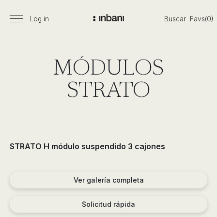
Pasar
al
Log in
Buscar
Favs(0)
Menú
Vanguardia
contenido
principal
en
diseño
de
MÓDULOS
baños,
siguiendo
STRATO
las
tendencias,
nuevos
materiales
y
STRATO H módulo suspendido 3 cajones
tecnologías
en
muebles,
Ver galería completa
lavabos,
bañeras,
Solicitud rápida
platos