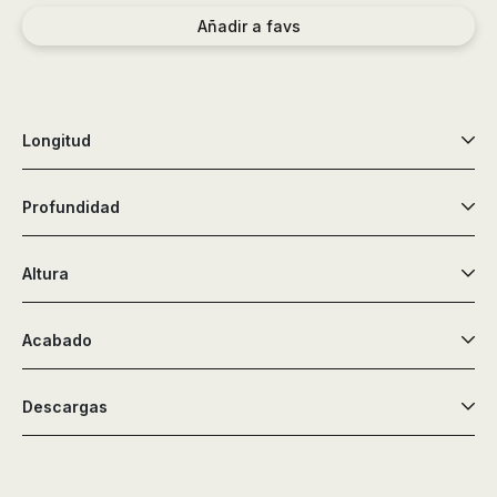
de
Añadir a favs
ducha,
accesorios…
Longitud
Profundidad
Altura
Acabado
Descargas