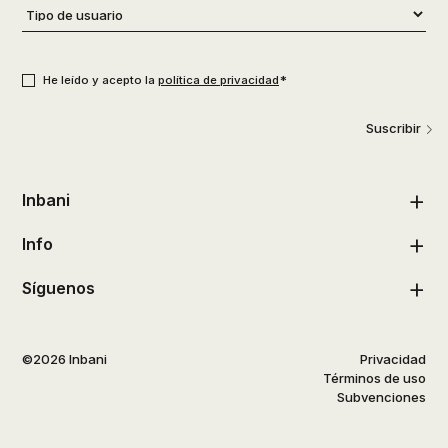
Tipo
de
usuario
*
Consentimiento
*
*
He leído y acepto la
política de privacidad
Suscribir
Inbani
Info
Síguenos
©2026 Inbani
Privacidad
Términos de uso
Subvenciones