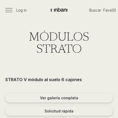
Pasar
al
Log in
Buscar
Favs(0)
Menú
Vanguardia
contenido
principal
en
diseño
de
MÓDULOS
baños,
siguiendo
STRATO
las
tendencias,
nuevos
materiales
y
STRATO V módulo al suelo 6 cajones
tecnologías
en
muebles,
Ver galería completa
lavabos,
bañeras,
Solicitud rápida
platos