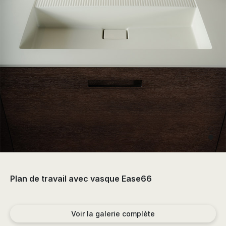
the
sector
of
the
bathroom
and
the
decoration.
Plan de travail avec vasque Ease66
Voir la galerie complète