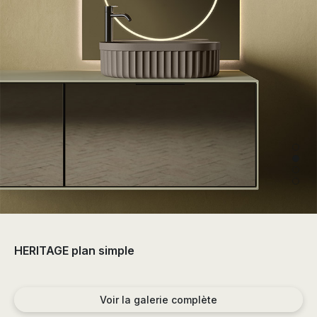
the
sector
of
the
bathroom
and
the
decoration.
HERITAGE plan simple
Voir la galerie complète