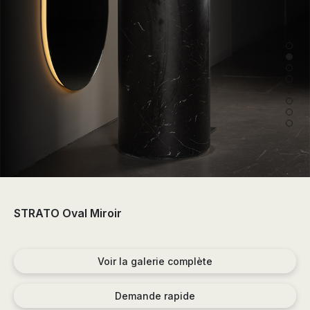
the
sector
of
the
bathroom
and
the
decoration.
STRATO Oval Miroir
Voir la galerie complète
Demande rapide