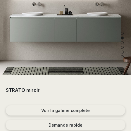
the
sector
of
the
bathroom
and
the
decoration.
STRATO miroir
Voir la galerie complète
Demande rapide