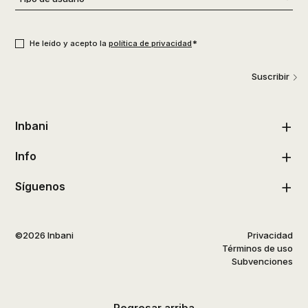
de
usuario
*
Consentimiento
*
*
He leído y acepto la
política de privacidad
Suscribir
Inbani
Info
Síguenos
©2026 Inbani
Privacidad
Términos de uso
Subvenciones
Regresar arriba