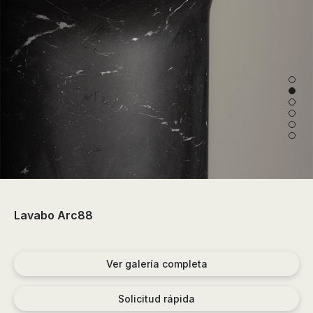
de
ducha,
accesorios…
Lavabo Arc88
Ver galería completa
Solicitud rápida