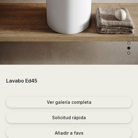
de
ducha,
accesorios…
Lavabo Ed45
Ver galería completa
Solicitud rápida
Añadir a favs