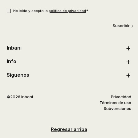
usuario
*
Consentimiento
*
*
He leído y acepto la
política de privacidad
Suscribir
Inbani
Info
Síguenos
©2026 Inbani
Privacidad
Términos de uso
Subvenciones
Regresar arriba