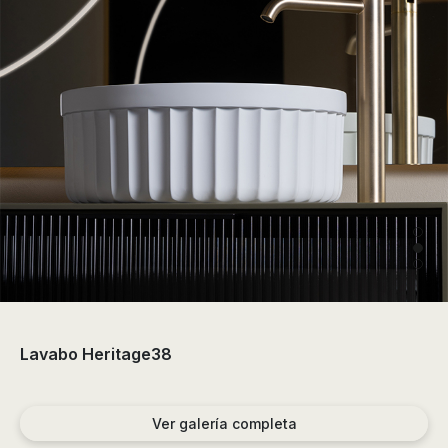
de
ducha,
accesorios…
Lavabo Heritage38
Ver galería completa