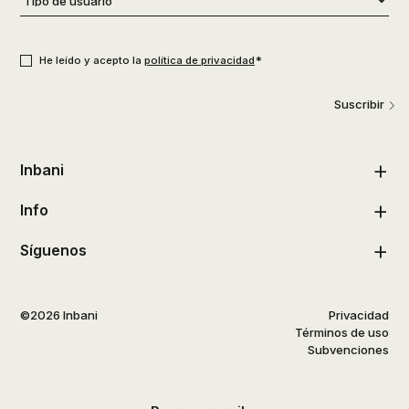
de
usuario
*
Consentimiento
*
*
He leído y acepto la
política de privacidad
Suscribir
Inbani
Info
Síguenos
©2026 Inbani
Privacidad
Términos de uso
Subvenciones