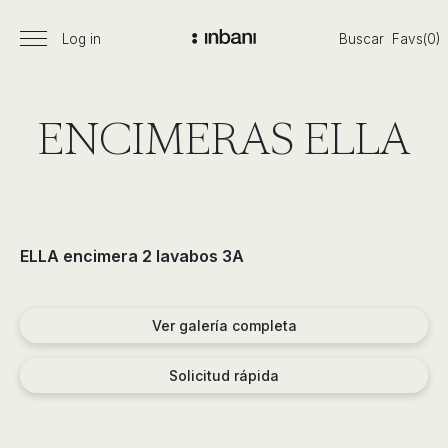
Pasar
al
Log in
Buscar
Favs(0)
Menú
Vanguardia
contenido
principal
en
diseño
de
ENCIMERAS ELLA
baños,
siguiendo
las
tendencias,
nuevos
ELLA encimera 2 lavabos 3A
materiales
y
tecnologías
Ver galería completa
en
muebles,
Solicitud rápida
lavabos,
bañeras,
platos