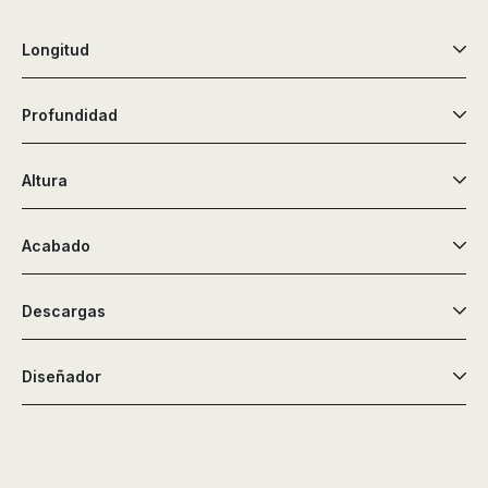
de
ducha,
Longitud
accesorios…
Profundidad
Altura
Acabado
Descargas
Diseñador