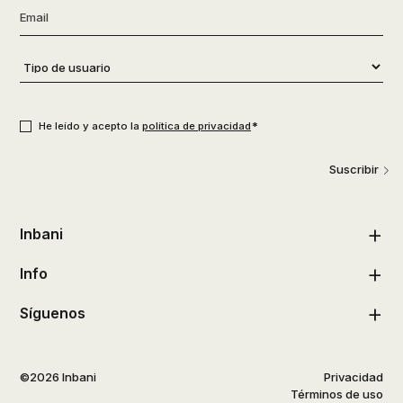
Email
*
Tipo
de
usuario
*
Consentimiento
*
*
He leído y acepto la
política de privacidad
Suscribir
Inbani
Info
Síguenos
©2026 Inbani
Privacidad
Términos de uso