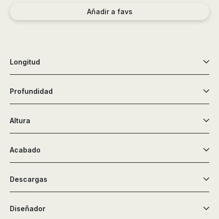
de
Añadir a favs
ducha,
accesorios…
Longitud
Profundidad
Altura
Acabado
Descargas
Diseñador