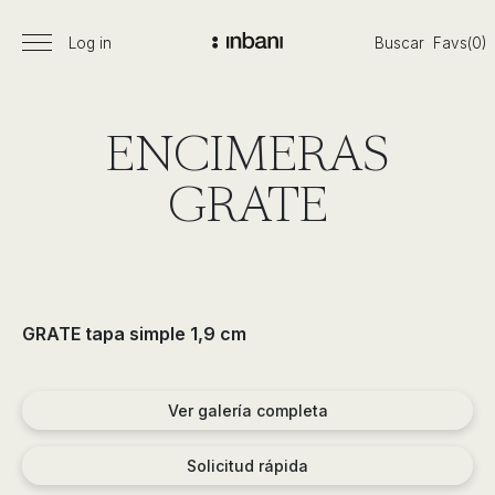
Pasar
al
Log in
Buscar
Favs(0)
Menú
Vanguardia
contenido
principal
en
diseño
de
ENCIMERAS
baños,
siguiendo
GRATE
las
tendencias,
nuevos
materiales
y
GRATE tapa simple 1,9 cm
tecnologías
en
muebles,
Ver galería completa
lavabos,
bañeras,
Solicitud rápida
platos