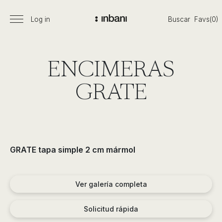
Pasar
al
Log in
Buscar
Favs(0)
Menú
Vanguardia
contenido
principal
en
diseño
de
ENCIMERAS
baños,
siguiendo
GRATE
las
tendencias,
nuevos
materiales
y
GRATE tapa simple 2 cm mármol
tecnologías
en
muebles,
Ver galería completa
lavabos,
bañeras,
Solicitud rápida
platos