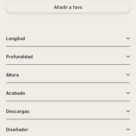
de
Añadir a favs
ducha,
accesorios…
Longitud
Profundidad
Altura
Acabado
Descargas
Diseñador