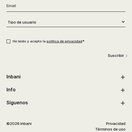
Email
*
Tipo
de
usuario
*
Consentimiento
*
*
He leído y acepto la
política de privacidad
Suscribir
Inbani
Info
Síguenos
©2026 Inbani
Privacidad
Términos de uso