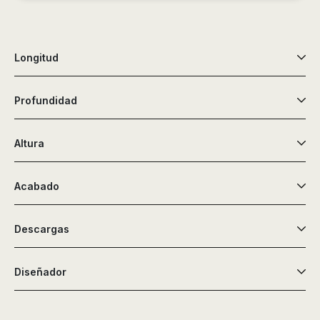
de
ducha,
accesorios…
Longitud
Profundidad
Altura
Acabado
Descargas
Diseñador