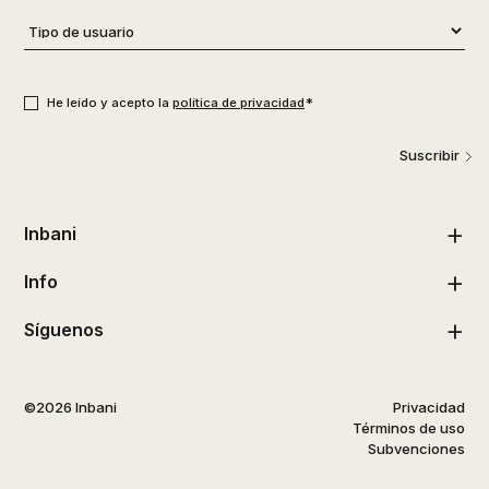
Tipo
de
usuario
*
Consentimiento
*
*
He leído y acepto la
política de privacidad
Suscribir
Inbani
Info
Síguenos
©2026 Inbani
Privacidad
Términos de uso
Subvenciones